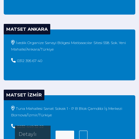
MATSET ANKARA
İvedik Organize Sanayi Bölgesi Matbaacılar Sitesi 558. Sok. Yeni
Mahalle/Ankara/Türkiye
0312 395 67 40
MATSET İZMIR
Tuna Mahallesi Sanat Sokak 1 - P B Blok Çamdibi İş Merkezi
Bornova/İzmir/Türkiye
0232 449 32 22
Detaylı