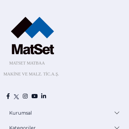
MATSET MATBAA
MAKİNE
VE MALZ.
TİC.A.Ş.
Kurumsal
Kategoriler