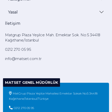
Yasal
İletişim
Matgrup Plaza Yeşilce Mah. Emektar Sok. No:5 34418
Kağıthane/İstanbul
0212 270 05 95
info@matset.com.tr
MATSET GENEL MÜDÜRLÜK
MatGrup Plaza Yeşilce Mahallesi Emektar Sokak No:5 34418
Kağıthane/İstanbul/Türkiye
0212 270 05 95