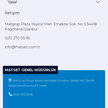
Yasal
İletişim
Matgrup Plaza Yeşilce Mah. Emektar Sok. No:5 34418
Kağıthane/İstanbul
0212 270 05 95
info@matset.com.tr
MATSET GENEL MÜDÜRLÜK
MatGrup Plaza Yeşilce Mahallesi Emektar Sokak No:5 34418
Kağıthane/İstanbul/Türkiye
0212 270 05 95