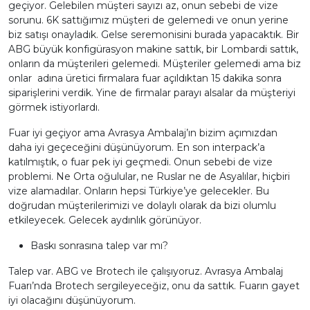
geçiyor. Gelebilen müşteri sayızı az, onun sebebi de vize
sorunu. 6K sattığımız müşteri de gelemedi ve onun yerine
biz satışı onayladık. Gelse seremonisini burada yapacaktık. Bir
ABG büyük konfigürasyon makine sattık, bir Lombardi sattık,
onların da müşterileri gelemedi. Müşteriler gelemedi ama biz
onlar adına üretici firmalara fuar açıldıktan 15 dakika sonra
siparişlerini verdik. Yine de firmalar parayı alsalar da müşteriyi
görmek istiyorlardı.
Fuar iyi geçiyor ama Avrasya Ambalaj’ın bizim açımızdan
daha iyi geçeceğini düşünüyorum. En son interpack’a
katılmıştık, o fuar pek iyi geçmedi. Onun sebebi de vize
problemi. Ne Orta oğulular, ne Ruslar ne de Asyalılar, hiçbiri
vize alamadılar. Onların hepsi Türkiye’ye gelecekler. Bu
doğrudan müşterilerimizi ve dolaylı olarak da bizi olumlu
etkileyecek. Gelecek aydınlık görünüyor.
Baskı sonrasına talep var mı?
Talep var. ABG ve Brotech ile çalışıyoruz. Avrasya Ambalaj
Fuarı’nda Brotech sergileyeceğiz, onu da sattık. Fuarın gayet
iyi olacağını düşünüyorum.