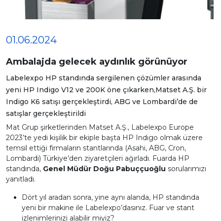
01.06.2024
Ambalajda gelecek aydınlık görünüyor
Labelexpo HP standında sergilenen çözümler arasında
yeni HP Indigo V12 ve 200K öne çıkarken,Matset A.Ş. bir
Indigo K6 satışı gerçekleştirdi, ABG ve Lombardi’de de
satışlar gerçekleştirildi
Mat Grup şirketlerinden Matset A.Ş., Labelexpo Europe
2023’te yedi kişilik bir ekiple başta HP Indigo olmak üzere
temsil ettiği firmaların stantlarında (Asahi, ABG, Cron,
Lombardi) Türkiye’den ziyaretçileri ağırladı. Fuarda HP
standında,
Genel Müdür Doğu Pabuççuoğlu
sorularımızı
yanıtladı.
Dört yıl aradan sonra, yine aynı alanda, HP standında
yeni bir makine ile Labelexpo’dasınız. Fuar ve stant
izlenimlerinizi alabilir miyiz?