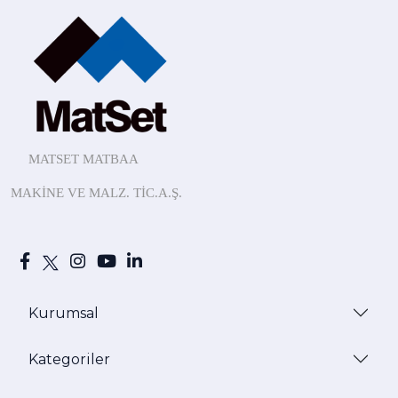
MATSET MATBAA
MAKİNE
VE MALZ.
TİC.A.Ş.
Kurumsal
Kategoriler