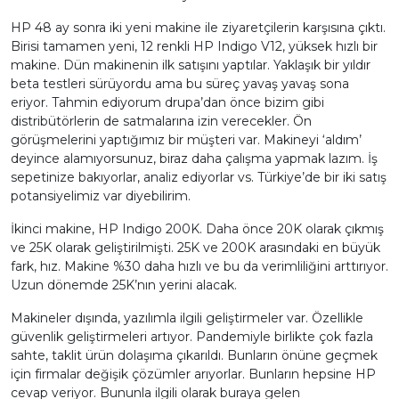
HP 48 ay sonra iki yeni makine ile ziyaretçilerin karşısına çıktı.
Birisi tamamen yeni, 12 renkli HP Indigo V12, yüksek hızlı bir
makine. Dün makinenin ilk satışını yaptılar. Yaklaşık bir yıldır
beta testleri sürüyordu ama bu süreç yavaş yavaş sona
eriyor. Tahmin ediyorum drupa’dan önce bizim gibi
distribütörlerin de satmalarına izin verecekler. Ön
görüşmelerini yaptığımız bir müşteri var. Makineyi ‘aldım’
deyince alamıyorsunuz, biraz daha çalışma yapmak lazım. İş
sepetinize bakıyorlar, analiz ediyorlar vs. Türkiye’de bir iki satış
potansiyelimiz var diyebilirim.
İkinci makine, HP Indigo 200K. Daha önce 20K olarak çıkmış
ve 25K olarak geliştirilmişti. 25K ve 200K arasındaki en büyük
fark, hız. Makine %30 daha hızlı ve bu da verimliliğini arttırıyor.
Uzun dönemde 25K’nın yerini alacak.
Makineler dışında, yazılımla ilgili geliştirmeler var. Özellikle
güvenlik geliştirmeleri artıyor. Pandemiyle birlikte çok fazla
sahte, taklit ürün dolaşıma çıkarıldı. Bunların önüne geçmek
için firmalar değişik çözümler arıyorlar. Bunların hepsine HP
cevap veriyor. Bununla ilgili olarak buraya gelen