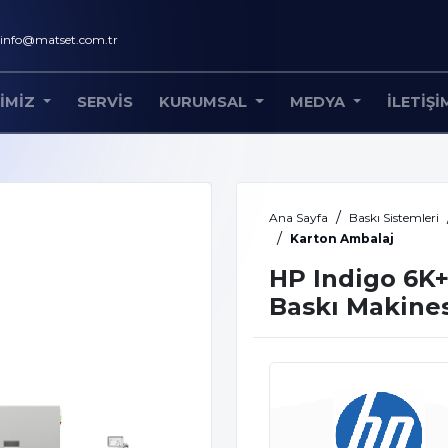
info@matset.com.tr
IMIZ
SERVIS
KURUMSAL
MEDYA
İLETIŞI
Ana Sayfa
Baskı Sistemleri
Karton Ambalaj
HP Indigo 6K+ 
Baskı Makine