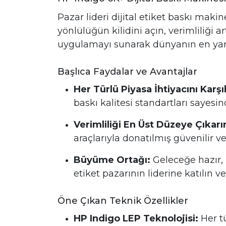
Pazar lideri dijital etiket baskı maki
yönlülüğün kilidini açın, verimliliği 
uygulamayı sunarak dünyanın en yaratı
Başlıca Faydalar ve Avantajlar
Her Türlü Piyasa İhtiyacını Karşı
baskı kalitesi standartları sayesinde
Verimliliği En Üst Düzeye Çıkarı
araçlarıyla donatılmış güvenilir v
Büyüme Ortağı:
Geleceğe hazır, 
etiket pazarının liderine katılın v
Öne Çıkan Teknik Özellikler
HP Indigo LEP Teknolojisi:
Her tü