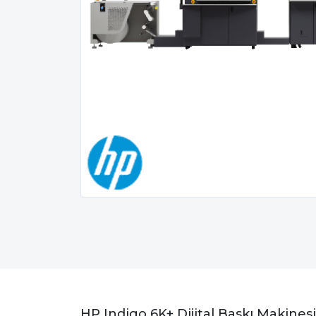
HP Indigo 6K+ Dijital Baskı Makinesi