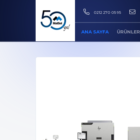
0212 270 05 95
ANA SAYFA
ÜRÜNLER