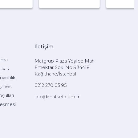
İletişim
uma
Matgrup Plaza Yeşilce Mah.
Emektar Sok. No:5 34418
ikası
Kağıthane/İstanbul
Güvenlik
0212 270 05 95
eşmesi
şulları
info@matset.com.tr
leşmesi