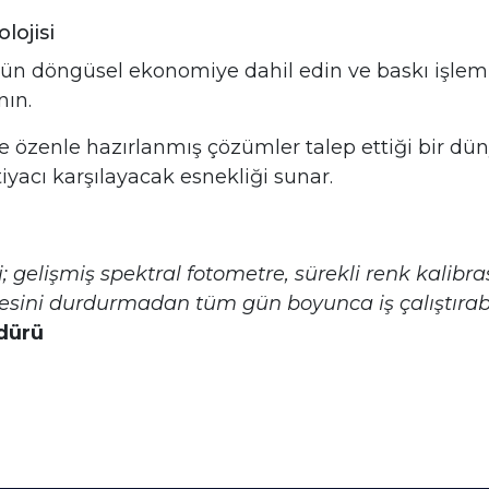
lojisi
ün döngüsel ekonomiye dahil edin ve baskı işleml
ın.
 özenle hazırlanmış çözümler talep ettiği bir dün
htiyacı karşılayacak esnekliği sunar.
; gelişmiş spektral fotometre, sürekli renk kalib
esini durdurmadan tüm gün boyunca iş çalıştırabil
dürü