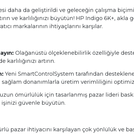
nesi daha da geliştirildi ve geleceğin çalışma biçi
artırın ve karlılığınızı büyütün! HP Indigo 6K+, akla
cı markalarının ihtiyaçlarını karşılar.
layın:
Olağanüstü ölçeklenebilirlik özelliğiyle des
 karlılığınızı artırın.
n:
Yeni SmartControlSystem tarafından desteklene
e sağlam donanımlarla üretim verimliliğini optimize
uzun ömürlülük için tasarlanmış pazar lideri bask
e işinizi güvenle büyütün.
rlü pazar ihtiyacını karşılayan çok yönlülük ve bas