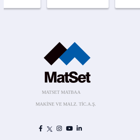
MATSET MATBAA
MAKİNE
VE MALZ.
TİC.A.Ş.