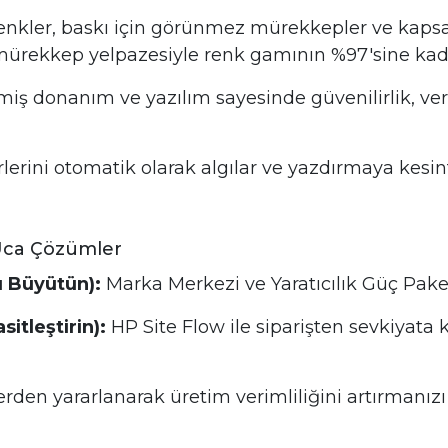
enkler, baskı için görünmez mürekkepler ve kaps
 mürekkep yelpazesiyle renk gamının %97'sine ka
miş donanım ve yazılım sayesinde güvenilirlik, ver
erini otomatik olarak algılar ve yazdırmaya kesin
 Uca Çözümler
ı Büyütün):
Marka Merkezi ve Yaratıcılık Güç Paketi 
itleştirin):
HP Site Flow ile siparişten sevkiyata
erden yararlanarak üretim verimliliğini artırmanız