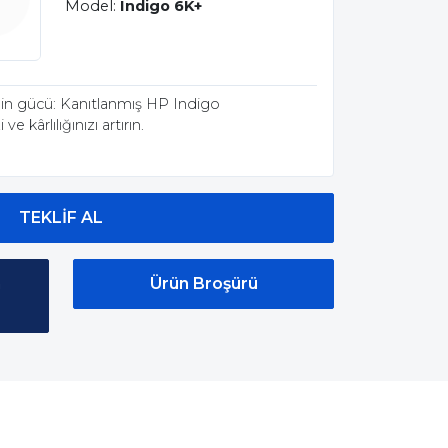
Model:
Indigo 6K+
alin gücü: Kanıtlanmış HP Indigo
ve kârlılığınızı artırın.
TEKLIF AL
n
Ürün Broşürü