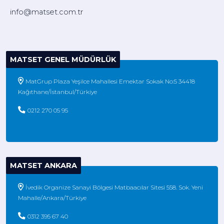
info@matset.com.tr
MATSET GENEL MÜDÜRLÜK
MatGrup Plaza Yeşilce Mahallesi Emektar Sokak No:5 34418
Kağıthane/İstanbul/Türkiye
0212 270 05 95
MATSET ANKARA
İvedik Organize Sanayi Bölgesi Matbaacılar Sitesi 558. Sok. Yeni
Mahalle/Ankara/Türkiye
0312 395 67 40