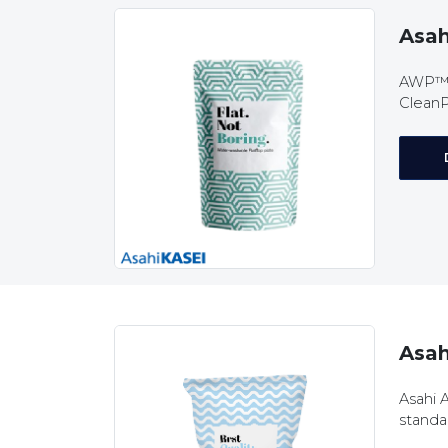
Asa
AWP™-Cl
CleanPr
Asa
Asahi 
standar