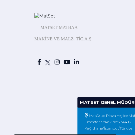
MATSET MATBAA
MAKİNE
VE MALZ.
TİC.A.Ş.
MATSET GENEL MÜDÜR
MatGrup Plaza Yeşilce Mah
Emektar Sokak No:5 34418
Kağıthane/İstanbul/Türkiye