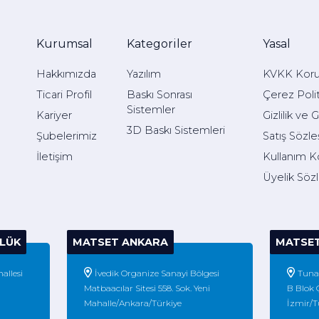
Kurumsal
Kategoriler
Yasal
Hakkımızda
Yazılım
KVKK Kor
Ticari Profil
Baskı Sonrası
Çerez Polit
Sistemler
Kariyer
Gizlilik ve 
3D Baskı Sistemleri
Şubelerimiz
Satış Sözl
İletişim
Kullanım Ko
Üyelik Söz
LÜK
MATSET ANKARA
MATSET
allesi
İvedik Organize Sanayi Bölgesi
Tuna 
Matbaacılar Sitesi 558. Sok. Yeni
B Blok 
Mahalle/Ankara/Türkiye
İzmir/T