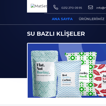
0212 270 05 95
info@m
ANA SAYFA
ÜRÜNLERIMIZ
SU BAZLI KLIŞELER