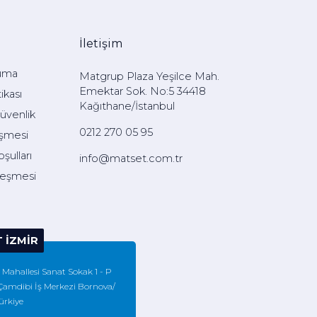
İletişim
uma
Matgrup Plaza Yeşilce Mah.
Emektar Sok. No:5 34418
ikası
Kağıthane/İstanbul
Güvenlik
0212 270 05 95
eşmesi
şulları
info@matset.com.tr
leşmesi
 İZMIR
Mahallesi Sanat Sokak 1 - P
Çamdibi İş Merkezi Bornova/
ürkiye