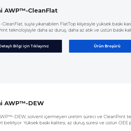
hi AWP™-CleanFlat
eanFlat, suyla yıkanabilen FlatTop klişesiyle yüksek baskı kararlı
int teknolojisiyle daha az duruş, daha az atık ve üstün baskı kali
Detaylı Bilgi için Tıklayınız
Ürün Broşürü
hi AWP™-DEW
AWP™-DEW, solvent içermeyen üretim süreci ve CleanPrint tekno
t belirliyor. Yüksek baskı kalitesi, az duruş süresi ve üstün OEE