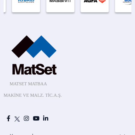
MATSET MATBAA
MAKİNE
VE MALZ.
TİC.A.Ş.