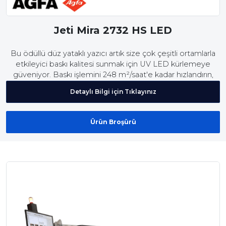
Jeti Mira 2732 HS LED
Bu ödüllü düz yataklı yazıcı artık size çok çeşitli ortamlarla
etkileyici baskı kalitesi sunmak için UV LED kürlemeye
güveniyor. Baskı işlemini 248 m²/saat'e kadar hızlandırın,
kenetlenebilir rulodan ruloya uzatmayı kullanın veya ihtiyaç
Detaylı Bilgi için Tıklayınız
duyduğunuzda 3D Lens Teknolojili baskıyı tercih edin.
Ürün Broşürü