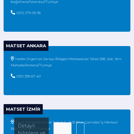
Kağıthane/İstanbul/Türkiye
0212 270 05 95
MATSET ANKARA
İvedik Organize Sanayi Bölgesi Matbaacılar Sitesi 558. Sok. Yeni
Mahalle/Ankara/Türkiye
0312 395 67 40
MATSET İZMIR
Tuna Mahallesi Sanat Sokak 1 - P B Blok Çamdibi İş Merkezi
Detaylı
Bornova/İzmir/Türkiye
bilgilere ve