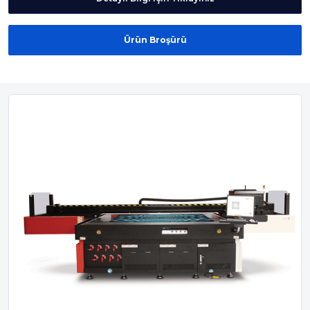
duyduğunuzda 3D Lens Teknolojili baskıyı tercih edin.
Ürün Broşürü