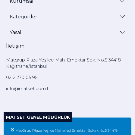
Kurumsal
Kategoriler
Yasal
İletişim
Matgrup Plaza Yeşilce Mah. Emektar Sok. No:5 34418
Kağıthane/İstanbul
0212 270 05 95
info@matset.com.tr
MATSET GENEL MÜDÜRLÜK
MatGrup Plaza Yeşilce Mahallesi Emektar Sokak No:5 34418