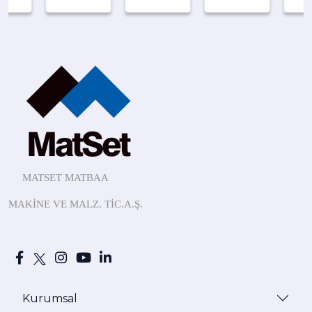
MATSET MATBAA
MAKİNE
VE MALZ.
TİC.A.Ş.
Kurumsal