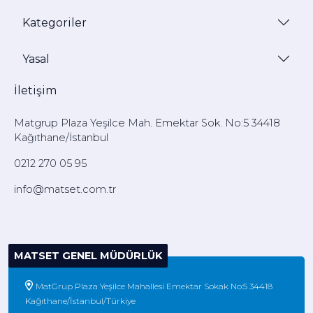
Kategoriler
Yasal
İletişim
Matgrup Plaza Yeşilce Mah. Emektar Sok. No:5 34418
Kağıthane/İstanbul
0212 270 05 95
info@matset.com.tr
MATSET GENEL MÜDÜRLÜK
MatGrup Plaza Yeşilce Mahallesi Emektar Sokak No:5 34418
Kağıthane/İstanbul/Türkiye