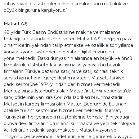
rol oynayan bu sistemlerin ilkinin kurulumunu mutluluk ve
büyük bir gururla karşılıyoruz.”
Matset A.Ş.
48 yıldır Türk Basım Endüstrisi’ne makine ve malzeme
tedariği konusunda hizmet veren Matset A.Ş., değişen pazar
dinamiklerini yakından takip etmekte ve özellikle son yıllarda
konvansiyonel sistemler ile beraber dijital çözümlere
yönelmektedir. Baskı dünyasının alanında en büyük ve öncü
firmaları ile distribütörlük anlaşmaları yaparak bu büyük
firmaların Türkiye pazarına satışını ve satış sonrası teknik
servis hizmetlerini gerçekleştirmektedir. Matset, Türkiye
baskı sektörüne 1974 yılından beri hizmet vermektedir.
Merkez binası İstanbul’da olan Matset’in, İzmir ve Ankara’da
satış ofislerinin yanı sıra Çorlu’da fabrikası bulunmaktadır.
Matset’in kardeş firması olan Mattur, Bodrum’da bulunan
oteli ile turizm sektörüne hizmet vermektedir. Matset,
Türkiye’nin her yerindeki müşterilerine temsilciliğini yaptığı
dünya devi firmaların ürünlerini sunmakta ve yeni teknoloji ve
kaliteli ürün tedariki sağlamaktadır. Matset vizyon ve
misyonu çerçevesinde hedeflerini yerine getirerek büyüyüp