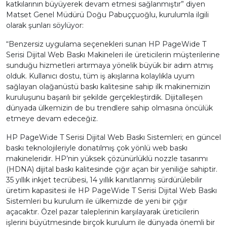
katkılarının büyüyerek devam etmesi sağlanmıştır” diyen
Matset Genel Müdürü Doğu Pabuççuoğlu, kurulumla ilgili
olarak şunları söylüyor:
“Benzersiz uygulama seçenekleri sunan HP PageWide T
Serisi Dijital Web Baskı Makineleri ile üreticilerin müşterilerine
sunduğu hizmetleri artırmaya yönelik büyük bir adım atmış
olduk. Kullanıcı dostu, tüm iş akışlarına kolaylıkla uyum
sağlayan olağanüstü baskı kalitesine sahip ilk makinemizin
kuruluşunu başarılı bir şekilde gerçekleştirdik. Dijitalleşen
dünyada ülkemizin de bu trendlere sahip olmasına öncülük
etmeye devam edeceğiz.
HP PageWide T Serisi Dijital Web Baskı Sistemleri; en güncel
baskı teknolojileriyle donatılmış çok yönlü web baskı
makineleridir. HP’nin yüksek çözünürlüklü nozzle tasarımı
(HDNA) dijital baskı kalitesinde çığır açan bir yeniliğe sahiptir.
35 yıllık inkjet tecrübesi, 14 yıllık kanıtlanmış sürdürülebilir
üretim kapasitesi ile HP PageWide T Serisi Dijital Web Baskı
Sistemleri bu kurulum ile ülkemizde de yeni bir çığır
açacaktır. Özel pazar taleplerinin karşılayarak üreticilerin
işlerini büyütmesinde birçok kurulum ile dünyada önemli bir