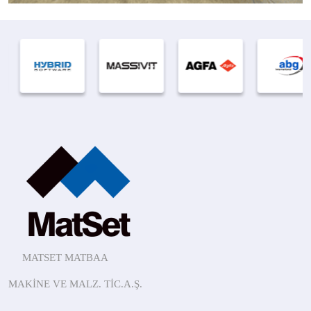
MATSET MATBAA
MAKİNE
VE MALZ.
TİC.A.Ş.