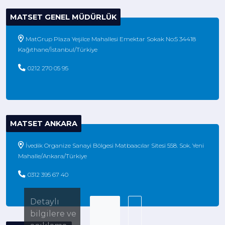
MATSET GENEL MÜDÜRLÜK
MatGrup Plaza Yeşilce Mahallesi Emektar Sokak No:5 34418
Kağıthane/İstanbul/Türkiye
0212 270 05 95
MATSET ANKARA
İvedik Organize Sanayi Bölgesi Matbaacılar Sitesi 558. Sok. Yeni
Mahalle/Ankara/Türkiye
0312 395 67 40
Detaylı
bilgilere ve