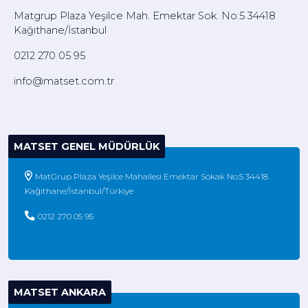
Matgrup Plaza Yeşilce Mah. Emektar Sok. No:5 34418
Kağıthane/İstanbul
0212 270 05 95
info@matset.com.tr
MATSET GENEL MÜDÜRLÜK
MatGrup Plaza Yeşilce Mahallesi Emektar Sokak No:5 34418
Kağıthane/İstanbul/Türkiye
0212 270 05 95
MATSET ANKARA