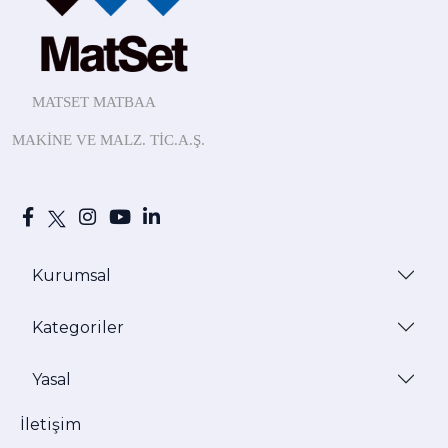
MATSET MATBAA
MAKİNE
VE MALZ.
TİC.A.Ş.
Kurumsal
Kategoriler
Yasal
İletişim