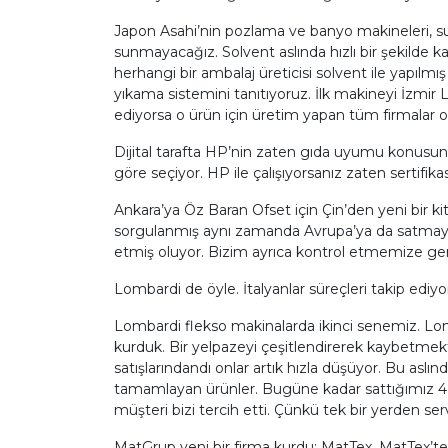
Japon Asahi’nin pozlama ve banyo makineleri, su b
sunmayacağız. Solvent aslında hızlı bir şekilde ka
herhangi bir ambalaj üreticisi solvent ile yapıl
yıkama sistemini tanıtıyoruz. İlk makineyi İzmir 
ediyorsa o ürün için üretim yapan tüm firmalar o 
Dijital tarafta HP’nin zaten gıda uyumu konusund
göre seçiyor. HP ile çalışıyorsanız zaten sertifik
Ankara’ya Öz Baran Ofset için Çin’den yeni bir k
sorgulanmış aynı zamanda Avrupa’ya da satmaya ba
etmiş oluyor. Bizim ayrıca kontrol etmemize ge
Lombardi de öyle. İtalyanlar süreçleri takip ediy
Lombardi flekso makinalarda ikinci senemiz. Lomb
kurduk. Bir yelpazeyi çeşitlendirerek kaybetme
satışlarındandı onlar artık hızla düşüyor. Bu aslınd
tamamlayan ürünler. Bugüne kadar sattığımız 4 
müşteri bizi tercih etti. Çünkü tek bir yerden serv
MatGrup yeni bir firma kurdu: MatTex. MatTex’te Korn