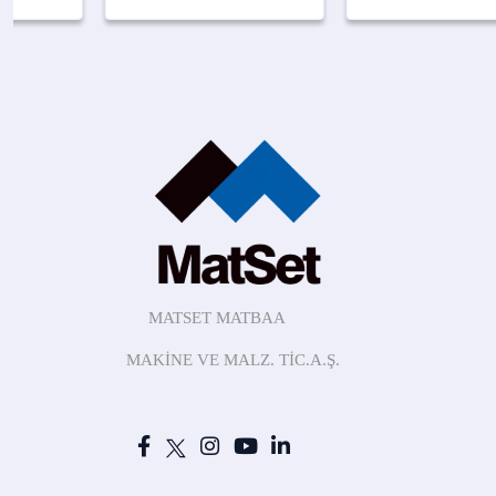
MATSET MATBAA
MAKİNE
VE MALZ.
TİC.A.Ş.