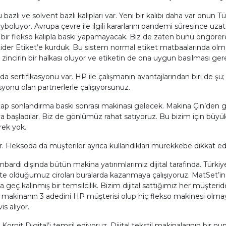
azlı ve solvent bazlı kalıpları var. Yeni bir kalıbı daha var onun 
yboluyor. Avrupa çevre ile ilgili kararlarını pandemi süresince uza
mış bir flekso kalıpla baskı yapamayacak. Biz de zaten bunu öngöre
Lider Etiket’e kurduk. Bu sistem normal etiket matbaalarında olmas
zincirin bir halkası oluyor ve etiketin de ona uygun basılması ger
a sertifikasyonu var. HP ile çalışmanın avantajlarından biri de şu
asyonu olan partnerlerle çalışıyorsunuz.
itap sonlandırma baskı sonrası makinası gelecek. Makina Çin’den 
şladılar. Biz de gönlümüz rahat satıyoruz. Bu bizim için büyük b
rek yok.
or. Fleksoda da müşteriler ayrıca kullandıkları mürekkebe dikkat e
ardi dışında bütün makina yatırımlarımız dijital tarafında. Türki
kte olduğumuz ciroları buralarda kazanmaya çalışıyoruz. MatSet
a geç kalınmış bir temsilcilik. Bizim dijital sattığımız her müşterid
makinanın 3 adedini HP müşterisi olup hiç flekso makinesi olma
is alıyor.
it Digital’i temsil ediyoruz. Dijital tekstil makinalarının bir numaral