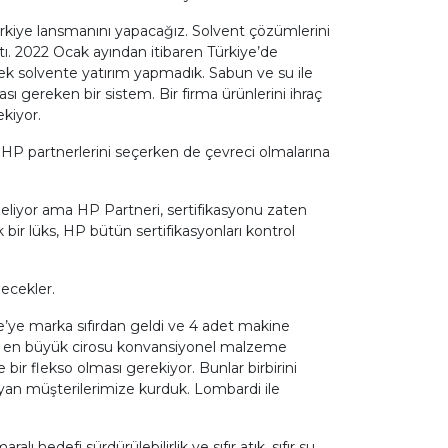
Türkiye lansmanını yapacağız. Solvent çözümlerini
ttı. 2022 Ocak ayından itibaren Türkiye’de
rek solvente yatırım yapmadık. Sabun ve su ile
ı gereken bir sistem. Bir firma ürünlerini ihraç
ekiyor.
; HP partnerlerini seçerken de çevreci olmalarına
geliyor ama HP Partneri, sertifikasyonu zaten
ir lüks, HP bütün sertifikasyonları kontrol
decekler.
ye’ye marka sıfırdan geldi ve 4 adet makine
’in en büyük cirosu konvansiyonel malzeme
e bir flekso olması gerekiyor. Bunlar birbirini
yan müşterilerimize kurduk. Lombardi ile
ı hedefi sürdürülebilirlik ve sıfır atık, sıfır su