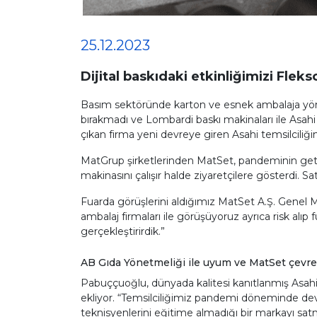
25.12.2023
Dijital baskıdaki etkinliğimizi Flekso
Basım sektöründe karton ve esnek ambalaja yönel
bırakmadı ve Lombardi baskı makinaları ile Asahi 
çıkan firma yeni devreye giren Asahi temsilciliğin
MatGrup şirketlerinden MatSet, pandeminin getirdi
makinasını çalışır halde ziyaretçilere gösterdi. S
Fuarda görüşlerini aldığımız MatSet A.Ş. Genel M
ambalaj firmaları ile görüşüyoruz ayrıca risk alıp
gerçekleştirirdik.”
AB Gıda Yönetmeliği ile uyum ve MatSet çevre
Pabuççuoğlu, dünyada kalitesi kanıtlanmış Asahi f
ekliyor. “Temsilciliğimiz pandemi döneminde de
teknisyenlerini eğitime almadığı bir markayı s