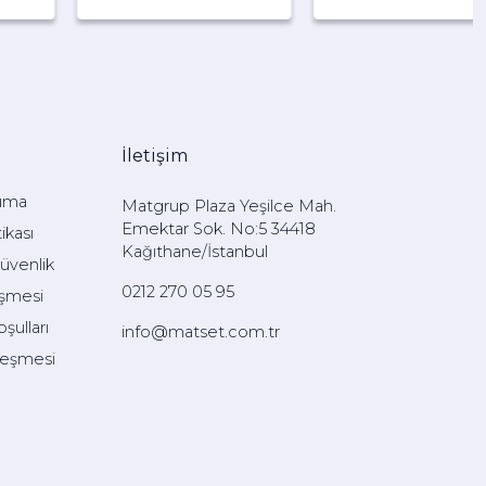
İletişim
uma
Matgrup Plaza Yeşilce Mah.
Emektar Sok. No:5 34418
ikası
Kağıthane/İstanbul
Güvenlik
0212 270 05 95
eşmesi
şulları
info@matset.com.tr
leşmesi