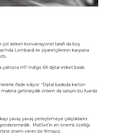
yol alırken konvansiyonel tarafı da boş
ı’nda Lombardi ile ziyaretçilerinin karşısına
ttı.
yalnızca HP Indigo 6K dijital etiket baskı
erle ifade ediyor: “Dijital baskıda karton
i makina getirseydik onların da satışını bu fuarda
ayı yavaş yavaş yerleştirmeye çalıştıklarını
 gönderemedik. MatSet’in en önemli özelliği
tine önem veren bir firmayız.