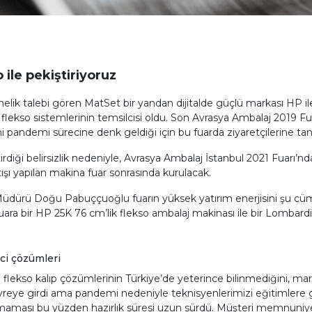
 ile pekiştiriyoruz
ik talebi gören MatSet bir yandan dijitalde güçlü markası HP ile 
flekso sistemlerinin temsilcisi oldu. Son Avrasya Ambalaj 2019 Fuar
i pandemi sürecine denk geldiği için bu fuarda ziyaretçilerine tanı
ği belirsizlik nedeniyle, Avrasya Ambalaj İstanbul 2021 Fuarı’nda 
atışı yapılan makina fuar sonrasında kurulacak.
üdürü Doğu Pabuççuoğlu fuarın yüksek yatırım enerjisini şu cümlel
 fuara bir HP 25K 76 cm’lik flekso ambalaj makinası ile bir Lombard
ci çözümleri
lekso kalıp çözümlerinin Türkiye’de yeterince bilinmediğini, mark
vreye girdi ama pandemi nedeniyle teknisyenlerimizi eğitimlere
atmaması bu yüzden hazırlık süresi uzun sürdü. Müşteri memnuniye